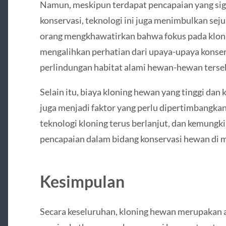
Namun, meskipun terdapat pencapaian yang sig
konservasi, teknologi ini juga menimbulkan sej
orang mengkhawatirkan bahwa fokus pada klon
mengalihkan perhatian dari upaya-upaya konserva
perlindungan habitat alami hewan-hewan terse
Selain itu, biaya kloning hewan yang tinggi dan 
juga menjadi faktor yang perlu dipertimbangk
teknologi kloning terus berlanjut, dan kemungk
pencapaian dalam bidang konservasi hewan di 
Kesimpulan
Secara keseluruhan, kloning hewan merupakan a