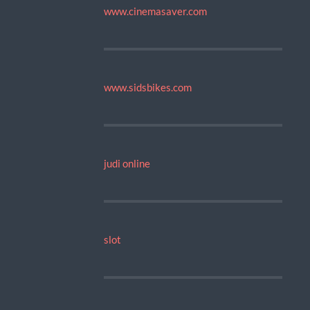
www.cinemasaver.com
www.sidsbikes.com
judi online
slot