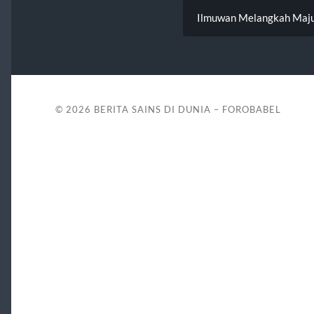
Ilmuwan Melangkah Maju 
© 2026
BERITA SAINS DI DUNIA – FOROBABEL