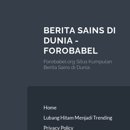
BERITA SAINS DI
DUNIA -
FOROBABEL
Forobabel.org Situs Kumpulan
Berita Sains di Dunia
Home
Lubang Hitam Menjadi Trending
Privacy Policy