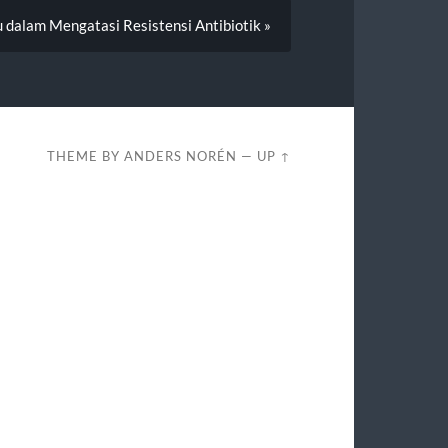
dalam Mengatasi Resistensi Antibiotik »
THEME BY
ANDERS NORÉN
—
UP ↑