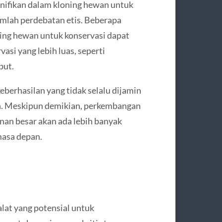
nifikan dalam kloning hewan untuk
umlah perdebatan etis. Beberapa
ing hewan untuk konservasi dapat
si yang lebih luas, seperti
but.
keberhasilan yang tidak selalu dijamin
an. Meskipun demikian, perkembangan
inan besar akan ada lebih banyak
masa depan.
lat yang potensial untuk