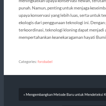
meningkatkan upaya konservasi hewan, terutama
punah. Namun, penting untuk menjaga keseimba
upaya konservasi yang lebih luas, serta untuk 
ekologis dari penggunaan teknologi ini. Dengan
terkoordinasi, teknologi kloning dapat menjadi
mempertahankan keanekaragaman hayati Bumi
Categories:
forobabel
« Mengembangkan Metode Baru untuk Mendeteksi K