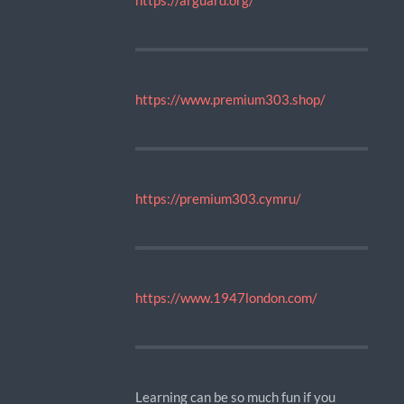
https://www.premium303.shop/
https://premium303.cymru/
https://www.1947london.com/
Learning can be so much fun if you