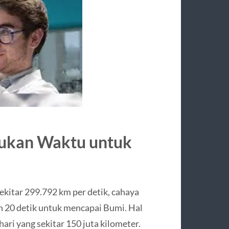
ukan Waktu untuk
ekitar 299.792 km per detik, cahaya
 20 detik untuk mencapai Bumi. Hal
ari yang sekitar 150 juta kilometer.