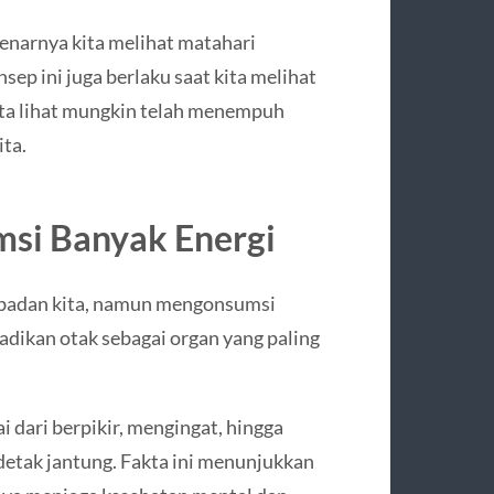
ebenarnya kita melihat matahari
ep ini juga berlaku saat kita melihat
kita lihat mungkin telah menempuh
ita.
si Banyak Energi
t badan kita, namun mengonsumsi
jadikan otak sebagai organ yang paling
i dari berpikir, mengingat, hingga
detak jantung. Fakta ini menunjukkan