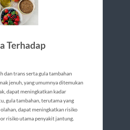
a Terhadap
 dan trans serta gula tambahan
Lemak jenuh, yang umumnya ditemukan
ak, dapat meningkatkan kadar
itu, gula tambahan, terutama yang
lahan, dapat meningkatkan risiko
tor risiko utama penyakit jantung.