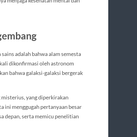
nya menjaga kesehatan mental dan
ngembang
 sains adalah bahwa alam semesta
ali dikonfirmasi oleh astronom
an bahwa galaksi-galaksi bergerak
 misterius, yang diperkirakan
ta ini menggugah pertanyaan besar
sa depan, serta memicu penelitian