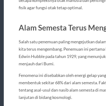
betapa kompleksnya otak manusia dan penting
fisik agar fungsi otak tetap optimal.
Alam Semesta Terus Me
Salah satu penemuan paling mengejutkan dalam
kita terus mengembang. Penemuan ini pertama k
Edwin Hubble pada tahun 1929, yang menunjukk
menjauh dari Bumi.
Fenomena ini disebabkan oleh energi gelap yang
membentuk sekitar 68% dari alam semesta. Fak
tentang asal-usul dan nasib alam semesta di ma
lanjutan di bidang kosmologi.