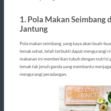
1. Pola Makan Seimbang 
Jantung
Pola makan seimbang, yang kaya akan buah-buaha
lemak sehat, telah terbukti dapat mengurangi r
makanan ini memberikan tubuh dengan nutrisi pe
lemak tak jenuh ganda yang membantu menjaga
mengurangi peradangan.