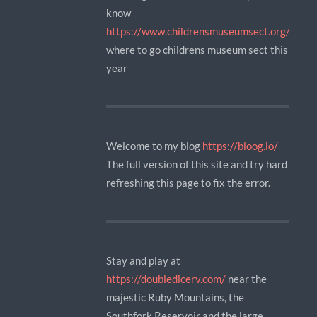
know
https://www.childrensmuseumsect.org/
where to go childrens museum sect this
year
Welcome to my blog
https://bloog.io/
The full version of this site and try hard
refreshing this page to fix the error.
Stay and play at
https://doubledicerv.com/
near the
majestic Ruby Mountains, the
Southfork Reservoir and the large