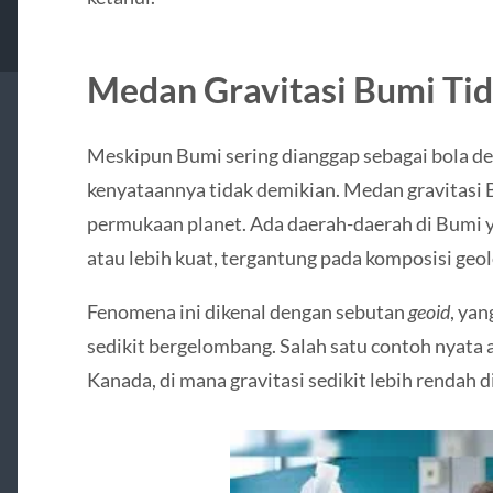
Medan Gravitasi Bumi Ti
Meskipun Bumi sering dianggap sebagai bola de
kenyataannya tidak demikian. Medan gravitasi 
permukaan planet. Ada daerah-daerah di Bumi ya
atau lebih kuat, tergantung pada komposisi geo
Fenomena ini dikenal dengan sebutan
geoid
, ya
sedikit bergelombang. Salah satu contoh nyata 
Kanada, di mana gravitasi sedikit lebih rendah 